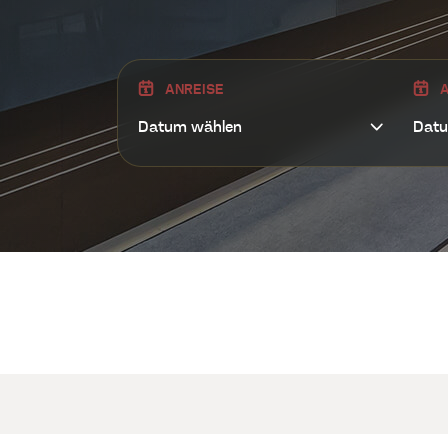
NEURO BAR AD
ANREISE
A
TAGUNGSRÄUM
UMGEBUNG
UNTERNEHMEN
KONTAKT