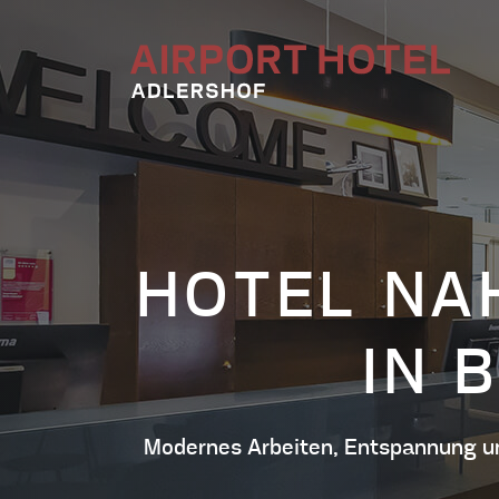
HOME
ZIMMER & APA
HOTEL NA
BUSINESS-ZIMMER
EX
IN 
STUDIO APARTMENT
B
Modernes Arbeiten, Entspannung un
UNSER HOTEL