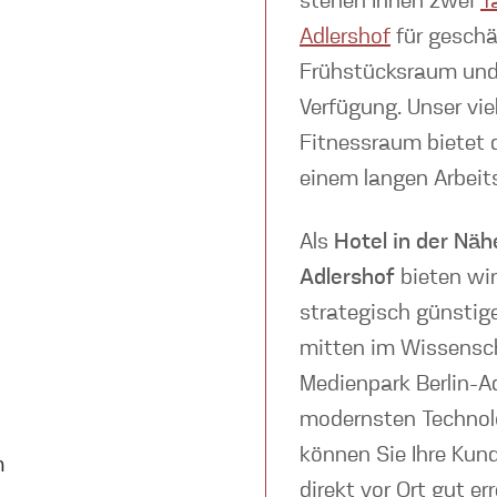
stehen Ihnen zwei
T
Adlershof
für geschä
Frühstücksraum und 
Verfügung. Unser vie
Fitnessraum bietet 
einem langen Arbeit
Als
Hotel in der Nä
Adlershof
bieten wir
strategisch günstige
mitten im Wissensch
Medienpark Berlin-Ad
modernsten Technol
können Sie Ihre Kun
m
direkt vor Ort gut e