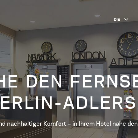
DE
RTMENTS
HE DEN FERNS
ECUTIVE ZIMMER
PREMIUM A
BERLIN-ADLER
ASIC APARTMENT
d nachhaltiger Komfort – in Ihrem
Hotel nahe den