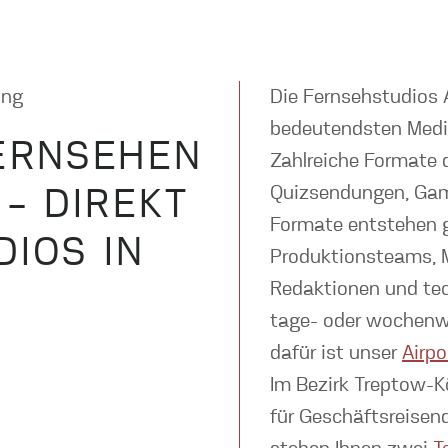
ung
Die Fernsehstudios 
bedeutendsten Medi
ERNSEHEN
Zahlreiche Formate 
Quizsendungen, Gam
– DIREKT
Formate entstehen g
DIOS IN
Produktionsteams, M
Redaktionen und tec
tage- oder wochenw
dafür ist unser
Airpo
Im Bezirk Treptow-Kö
für Geschäftsreisen