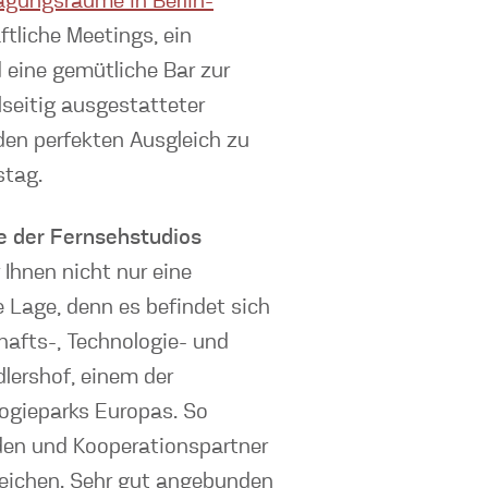
agungsräume in Berlin-
ftliche Meetings, ein
eine gemütliche Bar zur
lseitig ausgestatteter
den perfekten Ausgleich zu
stag.
he der Fernsehstudios
 Ihnen nicht nur eine
 Lage, denn es befindet sich
afts-, Technologie- und
lershof, einem der
ogieparks Europas. So
den und Kooperationspartner
rreichen. Sehr gut angebunden