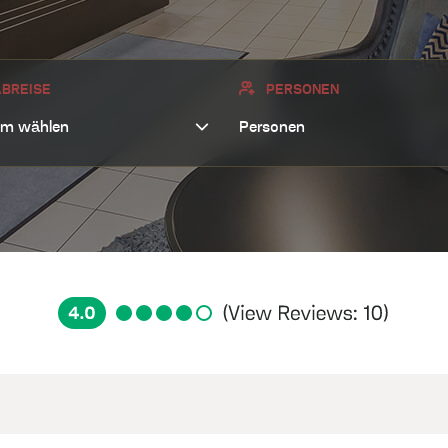
LERSHOF
BREISE
PERSONEN
E
Personen