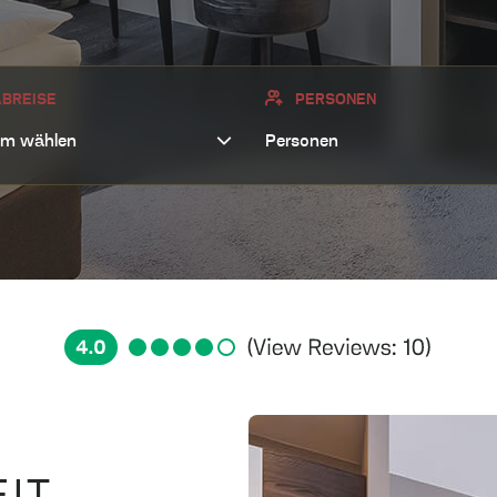
LERSHOF
BREISE
PERSONEN
E
Personen