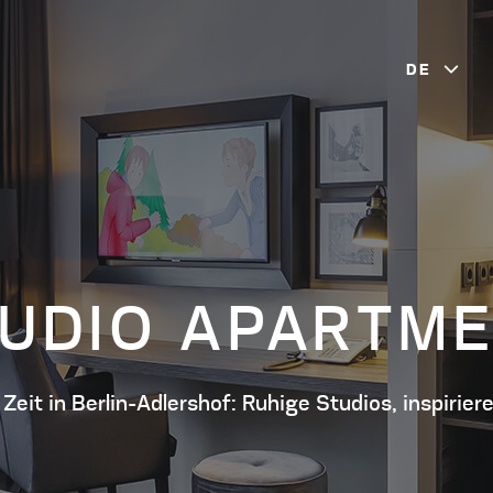
DE
RTMENTS
UDIO APARTM
ECUTIVE ZIMMER
PREMIUM A
ASIC APARTMENT
eit in Berlin-Adlershof: Ruhige Studios, inspirie