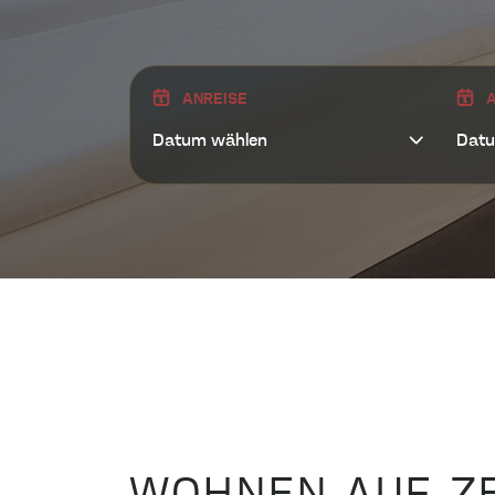
NEURO BAR AD
ANREISE
A
TAGUNGSRÄUM
UMGEBUNG
UNTERNEHMEN
KONTAKT