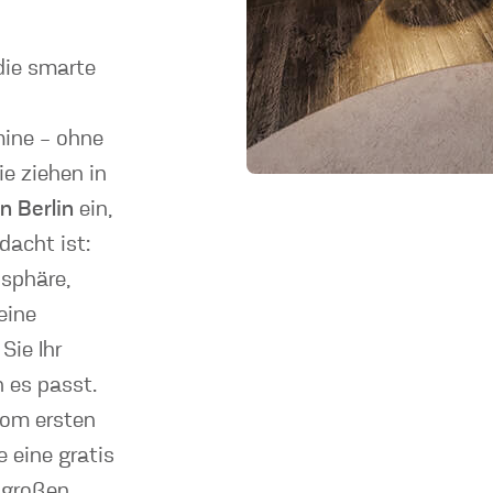
die smarte
mine – ohne
e ziehen in
 Berlin
ein,
dacht ist:
osphäre,
eine
Sie Ihr
 es passt.
vom ersten
e eine gratis
 großen,