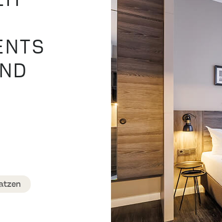
IT
ENTS
UND
atzen