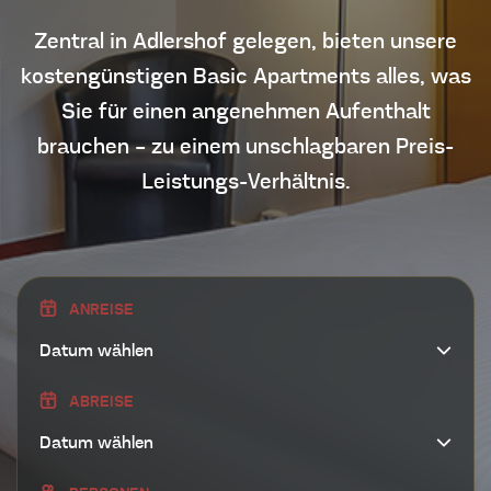
Zentral in Adlershof gelegen, bieten unsere
BASIC APARTMENT
kostengünstigen Basic Apartments
alles, was
Sie für einen angenehmen Aufenthalt
UNSER HOTEL
brauchen – zu einem unschlagbaren Preis-
Leistungs-Verhältnis.
NEURO BAR ADLERSHOF
TAGUNGSRÄUME
UMGEBUNG
ANREISE
UNTERNEHMEN
ABREISE
KONTAKT