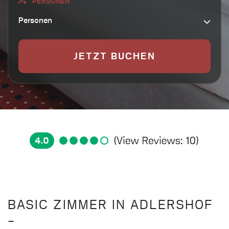
PERSONEN
Personen
FIRMEN-LOGIN
BASIC ZIMMER IN ADLERSHOF
–