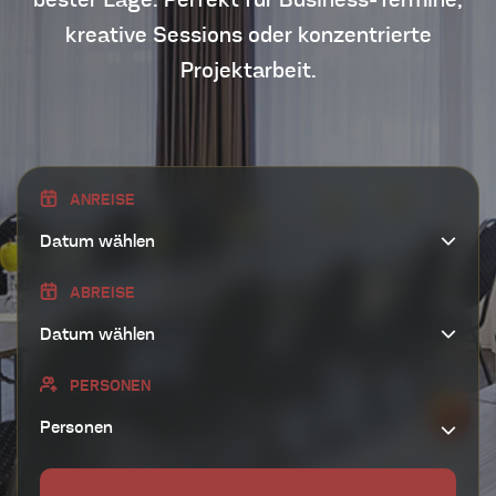
bester Lage. Perfekt für Business-Termine,
kreative Sessions oder konzentrierte
BASIC APARTMENT
Projektarbeit.
UNSER HOTEL
NEURO BAR ADLERSHOF
ANREISE
TAGUNGSRÄUME
ABREISE
UMGEBUNG
UNTERNEHMEN
PERSONEN
Personen
KONTAKT